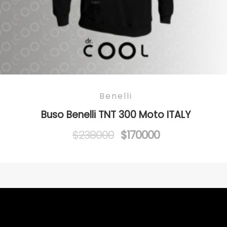
Benelli
Buso Benelli TNT 300 Moto ITALY
Original
Current
$
238000
$
170000
price
price
was:
is:
$238000.
$170000.