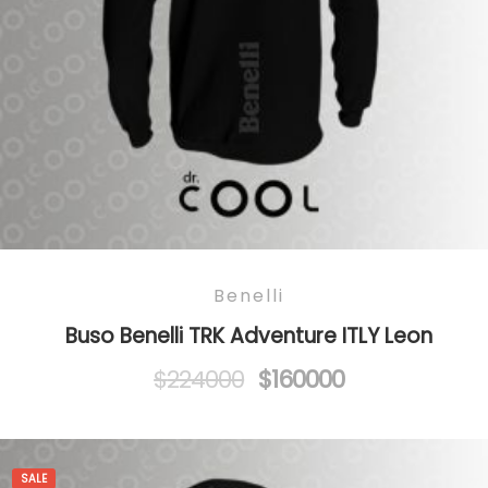
Benelli
Buso Benelli TRK Adventure ITLY Leon
Original
Current
$
224000
$
160000
price
price
was:
is:
$224000.
$160000.
SALE