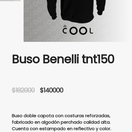
Buso Benelli tnt150
Original
Current
$
182000
$
140000
price
price
was:
is:
Buso doble capota con costuras reforzadas,
fabricado en algodón perchado calidad alta.
Cuenta con estampado en reflectivo y color.