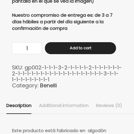
pantalla en el que se vea la imagen)
Nuestro compromiso de entrega es: de 3 a 7
días hábiles a partir del día siguiente a la
confirmación de compra
Buso
Add to cart
Benelli
tnt150
SKU:
gp002-1-1-1-3-2-1-1-1-1-2-1-1-1-1-1-1-
quantity
2-1-1-1-1-1-1-1-1-1-1-1-1-1-1-1-1-1-1-1-3-1-1-
1-1-1-1-1-1-1-1-1
Category:
Benelli
Description
Additional information
Reviews (0)
Este
producto está fabricado en algodón