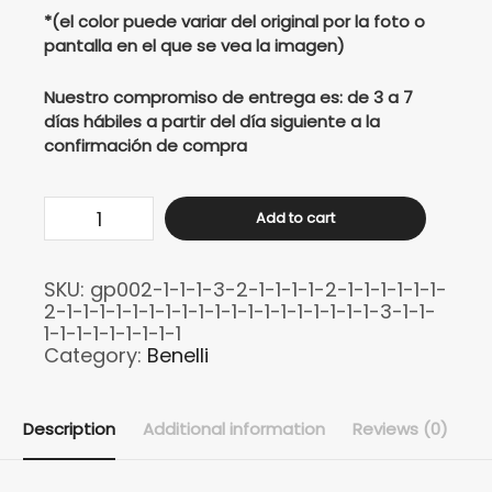
*(el color puede variar del original por la foto o
pantalla en el que se vea la imagen)
Nuestro compromiso de entrega es: de 3 a 7
días hábiles a partir del día siguiente a la
confirmación de compra
Buso
Add to cart
Benelli
TNT
SKU:
gp002-1-1-1-3-2-1-1-1-1-2-1-1-1-1-1-1-
300
2-1-1-1-1-1-1-1-1-1-1-1-1-1-1-1-1-1-1-1-3-1-1-
Moto
1-1-1-1-1-1-1-1-1
Category:
Benelli
ITALY
quantity
Description
Additional information
Reviews (0)