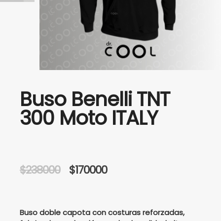
Buso Benelli TNT
300 Moto ITALY
Original
Current
$
238000
$
170000
price
price
was:
is:
Buso doble capota con costuras reforzadas,