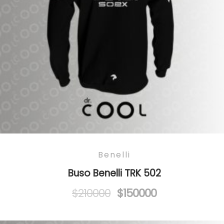
Benelli
Buso Benelli TRK 502
Original
Current
$
210000
$
150000
price
price
was:
is: