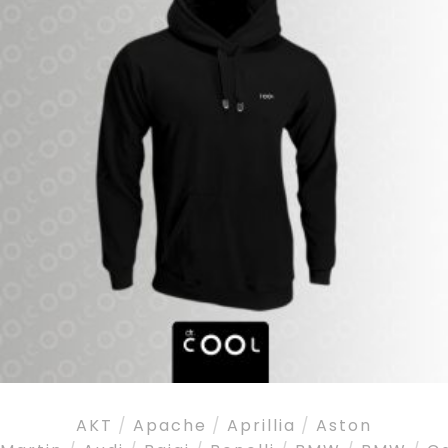
AKT
/
Apache
/
Aprillia
/
Aston