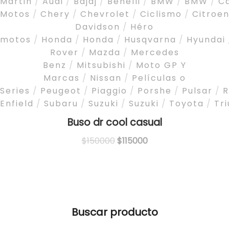
Martin
/
Audi
/
Bajaj
/
Benelli
/
BMW
/
BMW
/
C
Motos
/
Chery
/
Chevrolet
/
Ciclismo
/
Citroe
Davidson
/
Héro
motos
/
Honda
/
Honda
/
Husqvarna
/
Hyundai
Rover
/
Mazda
/
Mercedes
Benz
/
Mitsubishi
/
Moto GP Y
Marcas
/
Nissan
/
Películas o
Series
/
Peugeot
/
Piaggio
/
Porshe
/
Pulsar
/
R
Enfield
/
Subaru
/
Suzuki
/
Suzuki
/
Toyota
/
Tr
Buso dr cool casual
Original
Current
$
150000
$
115000
price
price
was:
is:
$150000.
$115000.
Buscar producto