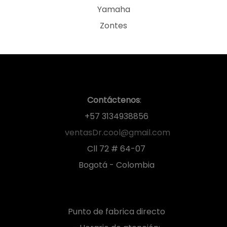
Yamaha
Zontes
Contáctenos
:
+57 3134938856
ventasDr.cool@gmail.com
Cll 72 # 64-07
Bogotá - Colombia
Punto de fabrica directo