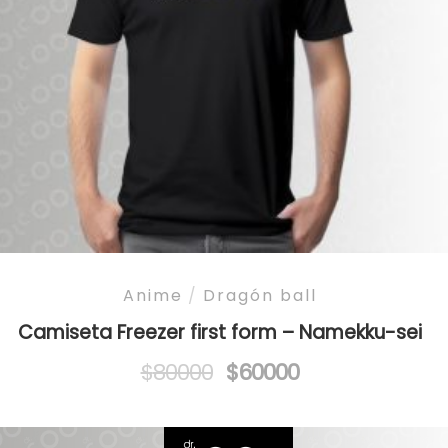
Anime
/
Dragón ball
Camiseta Freezer first form – Namekku-sei
Original
Current
$
80000
$
60000
price
price
was:
is:
$80000.
$60000.