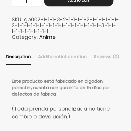
Add to cart
Itachi
Uchiha
SKU:
gp002-1-1-1-3-2-1-1-1-1-2-1-1-1-1-1-1-
quantity
2-1-1-1-1-1-1-1-1-1-1-1-1-1-1-1-1-1-1-1-3-1-1-
1-1-1-1-1-1-1-1-1
Category:
Anime
Description
Additional information
Reviews (0)
Este
producto está fabricado en algodon
poliester, cuenta con garantía de 15 días por
defectos de fabrica
(Toda prenda personalizada no tiene
cambio o devolución.)