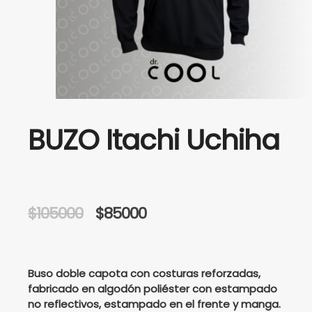
BUZO Itachi Uchiha
Original
Current
$
105000
$
85000
price
price
was:
is:
Buso doble capota con costuras reforzadas,
fabricado en algodón poliéster con estampado
no reflectivos, estampado en el frente y manga.