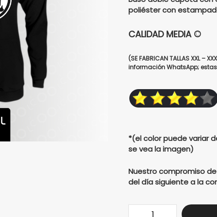
was:
i
poliéster con estampado
$1000
CALIDAD MEDIA ©
(SE FABRICAN TALLAS XXL – XX
información WhatsApp; estas 
*(el color puede variar d
se vea la imagen)
Nuestro compromiso de en
del día siguiente a la 
Buzo