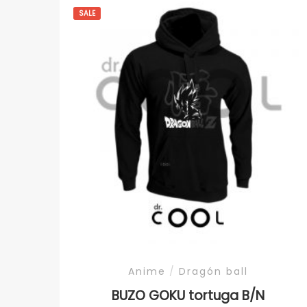
SALE
Anime
/
Dragón ball
BUZO GOKU tortuga B/N