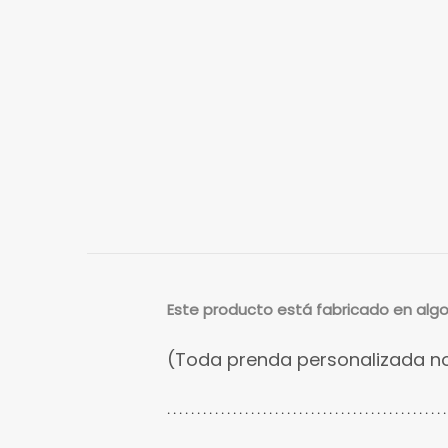
Este
producto está fabricado en algod
(Toda prenda personalizada no
. . . . . . . . . . . . . . . . . . . . . . . . . . . . . . . . . . . . . . . . . . . . . . .