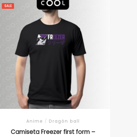
SALE
Anime
/
Dragón ball
Camiseta Freezer first form –