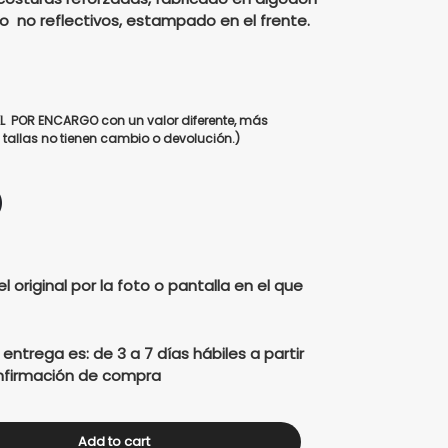
s:
 no reflectivos, estampado en el frente.
00.
$80000.
XL POR ENCARGO con un valor diferente, más
tallas no tienen cambio o devolución.)
el original por la foto o pantalla en el que
trega es: de 3 a 7 días hábiles a partir
confirmación de compra
Add to cart