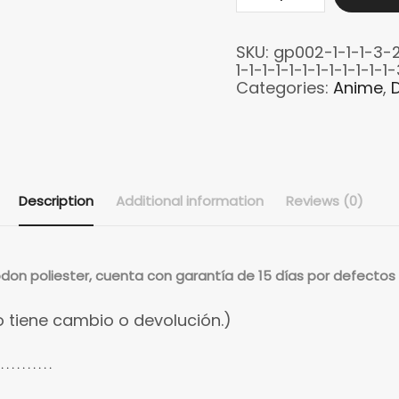
Canji
Tortuga
SKU:
gp002-1-1-1-3-2-
quantity
1-1-1-1-1-1-1-1-1-1-1-1-
Categories:
Anime
,
Description
Additional information
Reviews (0)
on poliester, cuenta con garantía de 15 días por defectos 
 tiene cambio o devolución.)
 . . . . . . . . . .