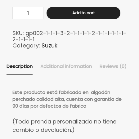
Buso
Add to cart
SUZUKI
moto
SKU:
gp002-1-1-1-3-2-1-1-1-1-2-1-1-1-1-1-1-
GP
2-1-1-1-1
REFLECTIVO
Category:
Suzuki
quantity
Description
Additional information
Reviews (0)
Este
producto está fabricado en algodón
perchado calidad alta, cuenta con garantía de
90 días por defectos de fabrica
(Toda prenda personalizada no tiene
cambio o devolución.)