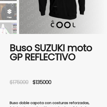
Buso SUZUKI moto
GP REFLECTIVO
Original
Current
$
175000
$
135000
price
price
was:
is:
Buso doble capota con costuras reforzadas,