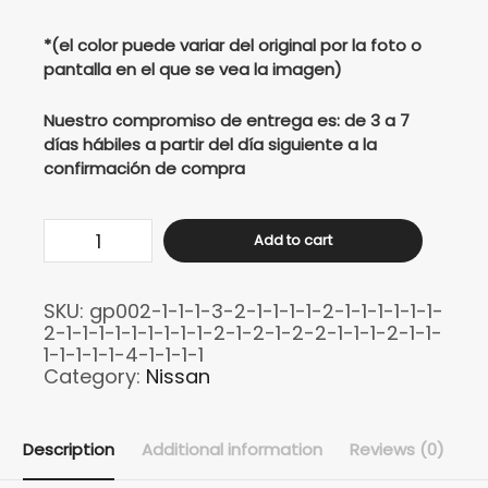
*(el color puede variar del original por la foto o
pantalla en el que se vea la imagen)
Nuestro compromiso de entrega es: de 3 a 7
días hábiles a partir del día siguiente a la
confirmación de compra
Buso
Add to cart
Maestro
Roshi
SKU:
gp002-1-1-1-3-2-1-1-1-1-2-1-1-1-1-1-1-
Tatto
2-1-1-1-1-1-1-1-1-1-2-1-2-1-2-2-1-1-1-2-1-1-
quantity
1-1-1-1-1-4-1-1-1-1
Category:
Nissan
Description
Additional information
Reviews (0)