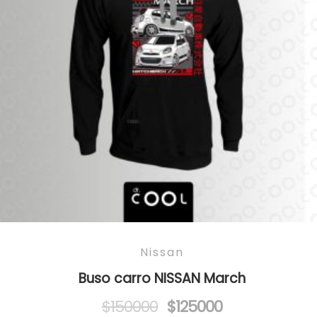
Nissan
Buso carro NISSAN March
Original
Current
$
150000
$
125000