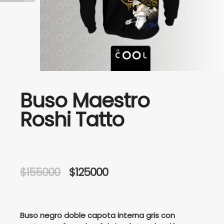
Buso Maestro
Roshi Tatto
Original
Current
$
155000
$
125000
price
price
was:
is:
Buso negro doble capota interna gris con