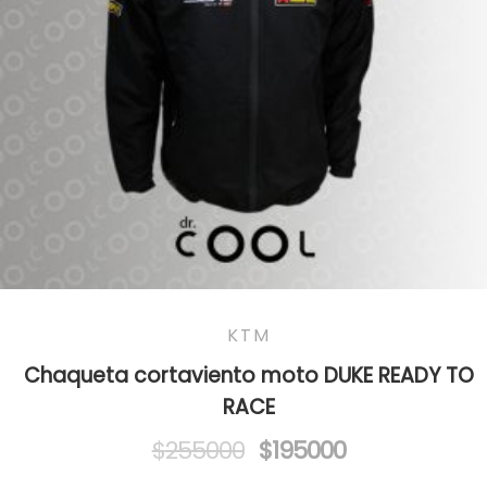
KTM
Chaqueta cortaviento moto DUKE READY TO
RACE
Original
Current
$
255000
$
195000
price
price