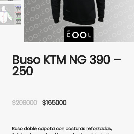
Buso KTM NG 390 –
250
Original
Current
$
208000
$
165000
price
price
was:
is:
Buso doble capota con costuras reforzadas,