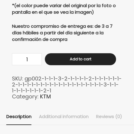
*(el color puede variar del original por la foto o
pantalla en el que se vea la imagen)
Nuestro compromiso de entrega es: de 3 a 7
días hábiles a partir del día siguiente a la
confirmación de compra
Buso
Add to cart
KTM
NG
SKU:
gp002-1-1-1-3-2-1-1-1-1-2-1-1-1-1-1-1-
390
2-1-1-1-1-1-1-1-1-1-1-1-1-1-1-1-1-1-1-1-3-1-1-
-
1-1-1-1-1-1-1-2-1
Category:
KTM
250
quantity
Description
Additional information
Reviews (0)