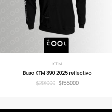
KTM
Buso KTM 390 2025 reflectivo
Original
Current
$
201000
$
155000
price
price
was:
is:
$201000.
$155000.