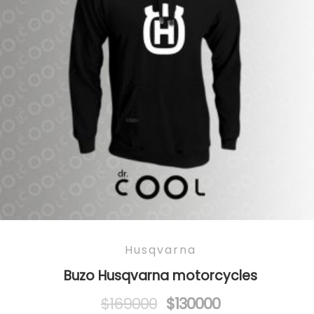
Husqvarna
Buzo Husqvarna motorcycles
Original
Current
$
169000
$
130000