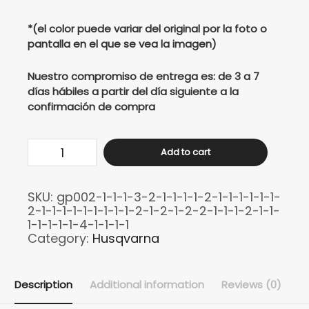
*(el color puede variar del original por la foto o
pantalla en el que se vea la imagen)
Nuestro compromiso de entrega es: de 3 a 7
días hábiles a partir del día siguiente a la
confirmación de compra
Buso
Add to cart
Husqvarna
701
SKU:
gp002-1-1-1-3-2-1-1-1-1-2-1-1-1-1-1-1-
arrow
2-1-1-1-1-1-1-1-1-1-2-1-2-1-2-2-1-1-1-2-1-1-
quantity
1-1-1-1-1-4-1-1-1-1
Category:
Husqvarna
Description
Additional information
Reviews (0)