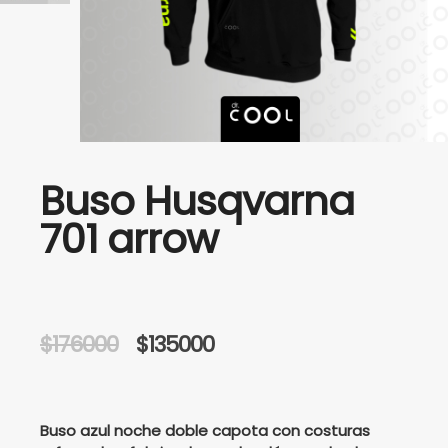
Buso Husqvarna
701 arrow
Original
Current
$
176000
$
135000
price
price
was:
is:
Buso azul noche doble capota con costuras