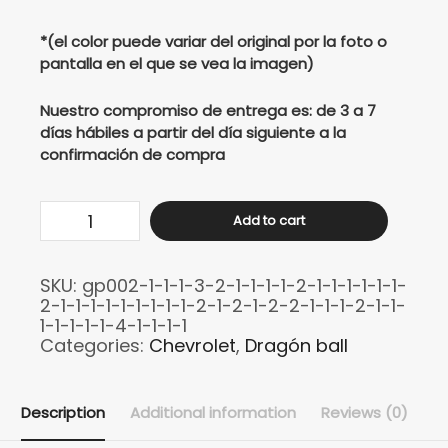
*(el color puede variar del original por la foto o
pantalla en el que se vea la imagen)
Nuestro compromiso de entrega es: de 3 a 7
días hábiles a partir del día siguiente a la
confirmación de compra
Buso
Add to cart
CHEVROLET
ONIX
SKU:
gp002-1-1-1-3-2-1-1-1-1-2-1-1-1-1-1-1-
TURBO
2-1-1-1-1-1-1-1-1-1-2-1-2-1-2-2-1-1-1-2-1-1-
quantity
1-1-1-1-1-4-1-1-1-1
Categories:
Chevrolet
,
Dragón ball
Description
Additional information
Reviews (0)