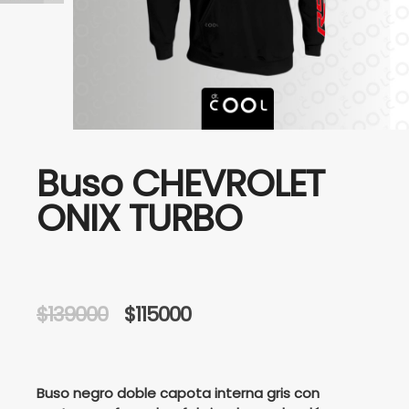
Buso CHEVROLET
ONIX TURBO
Original
Current
$
139000
$
115000
price
price
was:
is:
Buso negro doble capota interna gris con