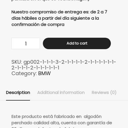
Nuestro compromiso de entrega es: de 2 a 7
días hábiles a partir del día siguiente a la
confirmación de compra
Buso
Add to cart
BMW
F900R
SKU:
gp002-1-1-1-3-2-1-1-1-1-2-1-1-1-1-1-1-
reflectivo
2-1-1-1-2-1-1-1-1-1-1
quantity
Category:
BMW
Description
Additional information
Reviews (0)
Este
producto está fabricado en algodón
perchado calidad alta, cuenta con garantía de