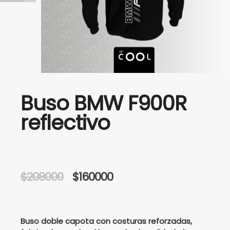
Buso BMW F900R
reflectivo
Original
Current
$
208000
$
160000
price
price
was:
is:
Buso doble capota con costuras reforzadas,