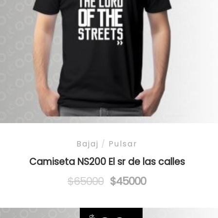
Bajaj
/
Pulsar
Camiseta NS200 El sr de las calles
Original
Current
$
65000
$
45000
price
price
was:
is:
$65000.
$45000.