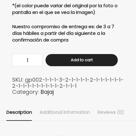
*(el color puede variar del original por la foto o
pantalla en el que se vea la imagen)
Nuestro compromiso de entrega es: de 3 a 7
días hábiles a partir del día siguiente a la
confirmación de compra
Buso
Add to cart
bajaj
Dominar
SKU:
gp002-1-1-1-3-2-1-1-1-1-2-1-1-1-1-1-1-
400
2-1-1-1-1-1-1-1-1-1-2-1-1-1
UG
Category:
Bajaj
quantity
Description
Additional information
Reviews (0)