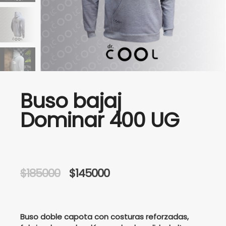
Buso bajaj
Dominar 400 UG
Original
Current
$
185000
$
145000
price
price
was:
is:
Buso doble capota con costuras reforzadas,