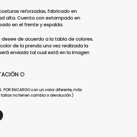
is:
costuras reforzadas, fabricado en
ad alta. Cuenta con estampado en
mpado en el frente y espalda.
00.
$135000.
e desee de acuerdo a la tabla de colores.
color de la prenda una vez realizada la
será enviada tal cual está en la imagen
TACIÓN ©
XL POR ENCARGO con un valor diferente, más
tallas no tienen cambio o devolución.)