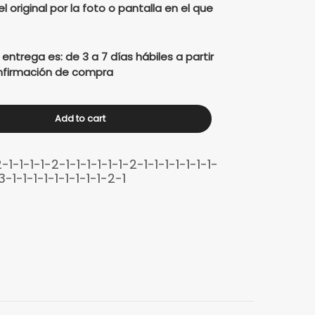
el original por la foto o pantalla en el que
trega es: de 3 a 7 días hábiles a partir
confirmación de compra
Add to cart
1-1-1-1-2-1-1-1-1-1-1-2-1-1-1-1-1-1-1-
-3-1-1-1-1-1-1-1-1-1-2-1