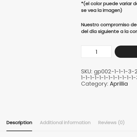
*(el color puede variar d
se vea la imagen)
Nuestro compromiso de en
del día siguiente a la 
Buso
Aprilia
Racing
SKU:
gp002-1-1-1-3-2-
reflectivo
1-1-1-1-1-1-1-1-1-1-1-1
quantity
Category:
Aprillia
Description
Additional information
Reviews (0)