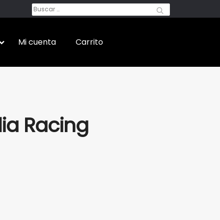
Buscar:
Mi cuenta
Carrito
lia Racing
al
Current
price