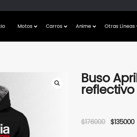
cio
Motos
Carros
Anime
Otras Líneas
Buso Apri
reflectivo
Origin
$
176000
$
135000
price