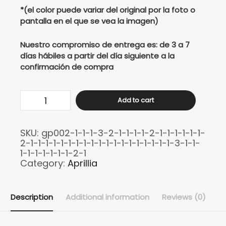
*(el color puede variar del original por la foto o
pantalla en el que se vea la imagen)
Nuestro compromiso de entrega es: de 3 a 7
días hábiles a partir del día siguiente a la
confirmación de compra
Buso
Add to cart
Aprilia
Falctory
SKU:
gp002-1-1-1-3-2-1-1-1-1-2-1-1-1-1-1-1-
ITLY
2-1-1-1-1-1-1-1-1-1-1-1-1-1-1-1-1-1-1-1-3-1-1-
quantity
1-1-1-1-1-1-1-2-1
Category:
Aprillia
Description
Additional information
Reviews (0)