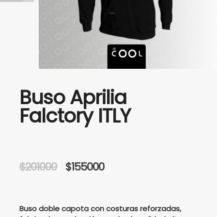
Buso Aprilia
Falctory ITLY
Original
Current
$
201000
$
155000
price
price
was:
is:
Buso doble capota con costuras reforzadas,