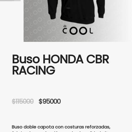
Buso HONDA CBR
RACING
Original
Current
$
115000
$
95000
price
price
was:
is:
Buso doble capota con costuras reforzadas,