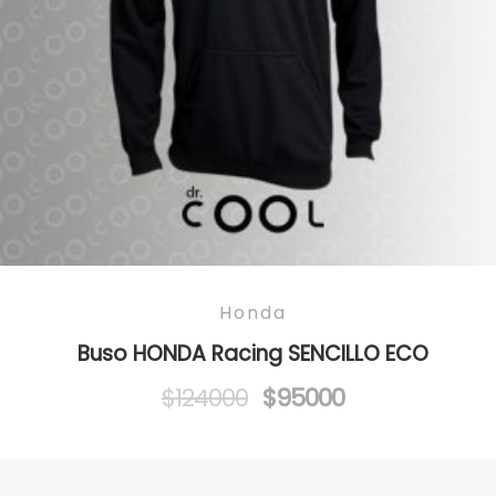
Honda
Buso HONDA Racing SENCILLO ECO
Original
Current
$
124000
$
95000
price
price
was:
is:
$124000.
$95000.