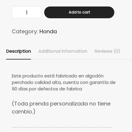
Buso
Add to cart
HONDA
CBR
Category:
Honda
RACING
quantity
Description
Additional information
Reviews (0)
Este
producto está fabricado en algodón
perchado calidad alta, cuenta con garantía de
90 días por defectos de fabrica
(Toda prenda personalizada no tiene
cambio.)
. . . . . . . . . . . . . . . . . . . . . . . . . . . . . . . . . . . . . . . . . . . . . . . . . . . . . . . . .